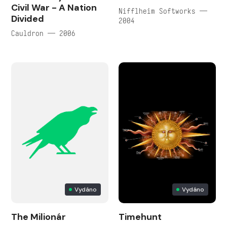
Civil War - A Nation
Nifflheim Softworks —
Divided
2004
Cauldron — 2006
Vydáno
Vydáno
The Milionár
Timehunt