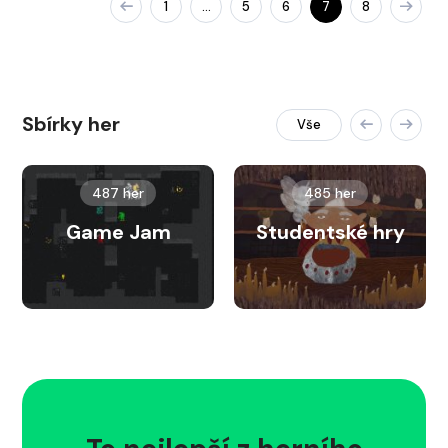
1
5
6
7
8
…
Sbírky her
Vše
487 her
485 her
Game Jam
Studentské hry