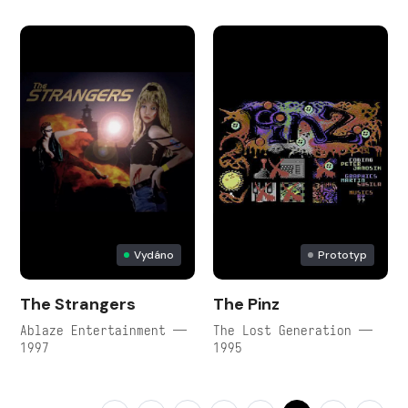
Vydáno
Prototyp
The Strangers
The Pinz
Ablaze Entertainment —
The Lost Generation —
1997
1995