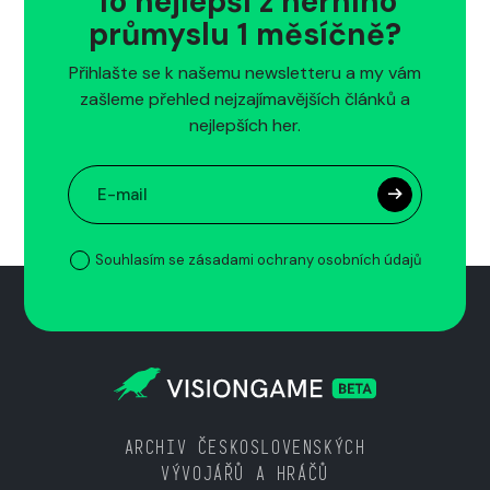
To nejlepší z herního
průmyslu 1 měsíčně?
Přihlašte se k našemu newsletteru a my vám
zašleme přehled nejzajímavějších článků a
nejlepších her.
Souhlasím se zásadami ochrany osobních údajů
ARCHIV ČESKOSLOVENSKÝCH
VÝVOJÁŘŮ A HRÁČŮ