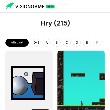
Hry (215)
Filtrovat
0-9
A
B
C
D
E
F
G