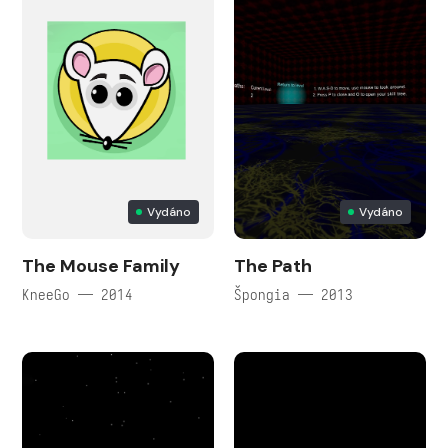
Vydáno
Vydáno
The Mouse Family
The Path
KneeGo — 2014
Špongia — 2013