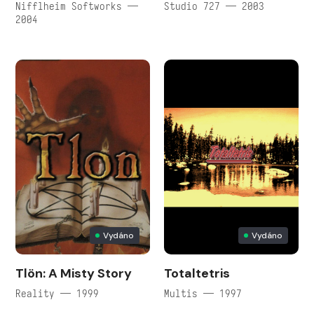
Nifflheim Softworks —
Studio 727 — 2003
2004
Vydáno
Vydáno
Tlön: A Misty Story
Totaltetris
Reality — 1999
Multis — 1997