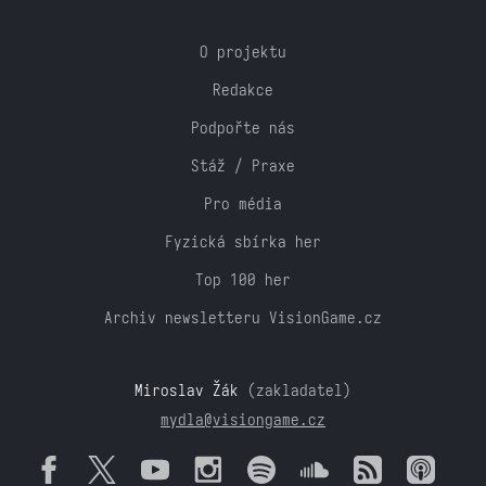
O projektu
Redakce
Podpořte nás
Stáž / Praxe
Pro média
Fyzická sbírka her
Top 100 her
Archiv newsletteru VisionGame.cz
Miroslav Žák
(zakladatel)
mydla@visiongame.cz