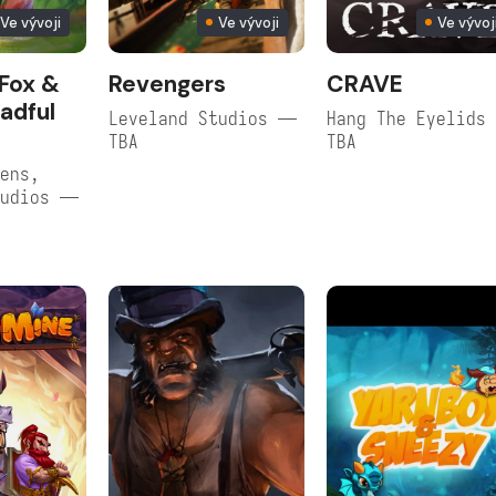
Ve vývoji
Ve vývoji
Ve vývoj
Fox &
Revengers
CRAVE
adful
Leveland Studios —
Hang The Eyelids
TBA
TBA
ens,
tudios —