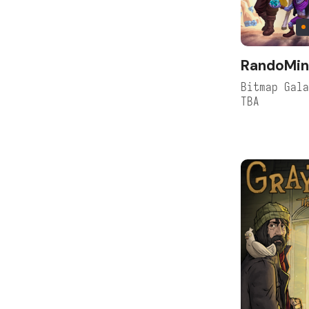
RandoMi
Bitmap Gal
TBA