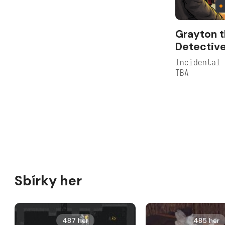
Grayton 
Detectiv
Incidental
TBA
Sbírky her
487 her
485 her