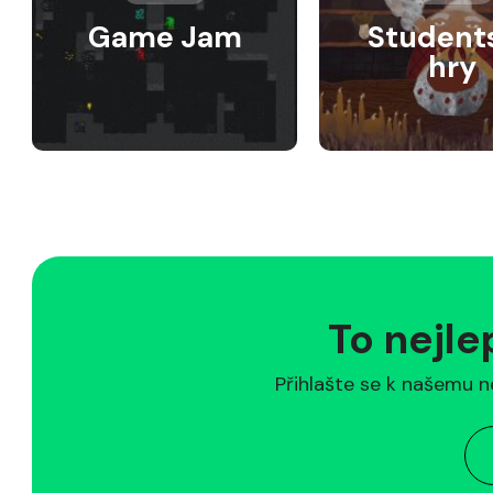
Game Jam
Student
hry
To nejle
Přihlašte se k našemu n