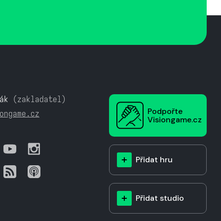
ák
(zakladatel)
Podpořte
ongame.cz
Visiongame.cz
Přidat hru
Přidat studio