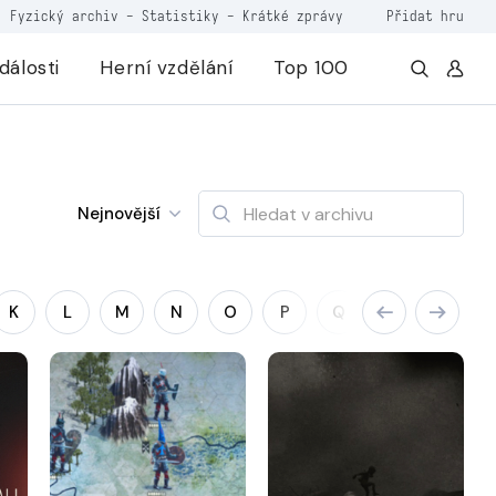
Fyzický archiv
-
Statistiky
-
Krátké zprávy
Přidat hru
dálosti
Herní vzdělání
Top 100
Nejnovější
K
L
M
N
O
P
Q
R
S