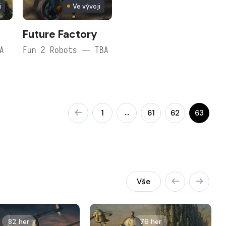
i
Ve vývoji
Future Factory
A
Fun 2 Robots — TBA
…
1
61
62
63
Vše
82 her
76 her