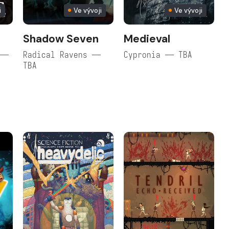
i
Ve vývoji
Ve vývoji
Shadow Seven
Medieval
 —
Radical Ravens —
Cypronia — TBA
TBA