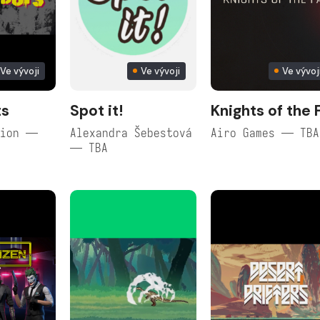
Ve vývoji
Ve vývoji
Ve vývoj
ts
Spot it!
Knights of the F
tion —
Alexandra Šebestová
Airo Games — TBA
— TBA