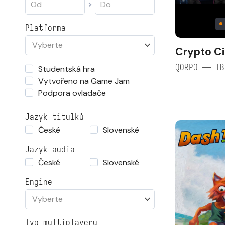
Platforma
Vyberte
Crypto Ci
QORPO — TB
Studentská hra
Vytvořeno na Game Jam
Podpora ovladače
Jazyk titulků
České
Slovenské
Jazyk audia
České
Slovenské
Engine
Vyberte
Typ multiplayeru