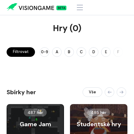
Hry (0)
Filtrovat
0-9
A
B
C
D
E
F
G
Sbírky her
Vše
487 her
485 her
Game Jam
Studentské hry