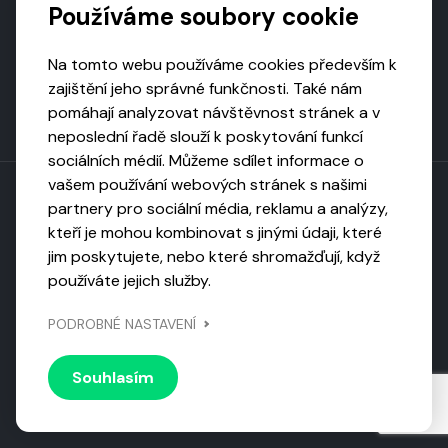
Používáme soubory cookie
Na tomto webu používáme cookies především k
zajištění jeho správné funkčnosti. Také nám
pomáhají analyzovat návštěvnost stránek a v
neposlední řadě slouží k poskytování funkcí
sociálních médií. Můžeme sdílet informace o
vašem používání webových stránek s našimi
partnery pro sociální média, reklamu a analýzy,
kteří je mohou kombinovat s jinými údaji, které
Toto dílo podléhá licenci CC BY-NC-ND
jim poskytujete, nebo které shromažďují, když
Uveďte původ, neužívejte komerčně, nezpracovávejte.
používáte jejich služby.
Webarchivováno
PODROBNÉ NASTAVENÍ
Národní knihovnou ČR
Design by
Vanda
Souhlasím
© 2026 Visiongame. Všechna práva vyhrazena.
Zásady
ochrany soukromí