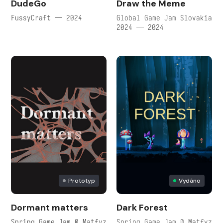
DudeGo
Draw the Meme
FussyCraft — 2024
Global Game Jam Slovakia
2024 — 2024
Prototyp
Vydáno
Dormant matters
Dark Forest
Spring Game Jam @ Matfyz
Spring Game Jam @ Matfyz