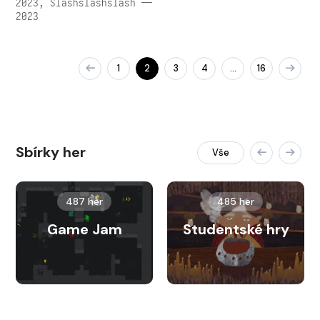
2023, Slashslashslash —
2023
1
2
3
4
16
…
Sbírky her
Vše
487 her
485 her
Game Jam
Studentské hry