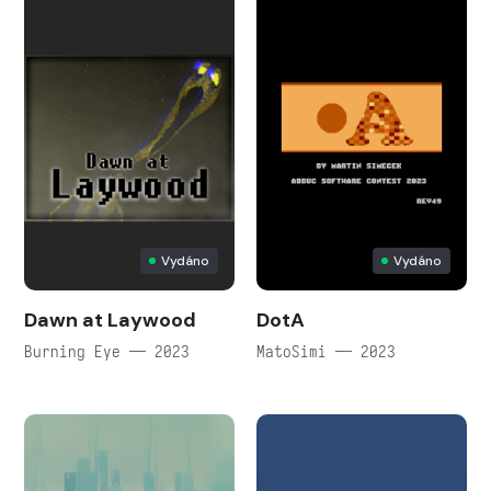
Vydáno
Vydáno
Dawn at Laywood
DotA
Burning Eye — 2023
MatoSimi — 2023