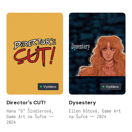
Vydáno
Vydáno
Director's CUT!
Dysestery
Hana "G" Šindlerová,
Ellen Kůtová, Game Art
Game Art na Šuřce —
na Šuřce — 2024
2024