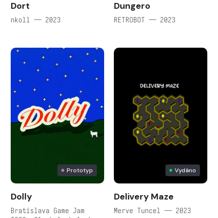
Dort
Dungero
nkoll — 2023
RETROBOT — 2023
Prototyp
Vydáno
Dolly
Delivery Maze
Bratislava Game Jam
Merve Tuncel — 2023