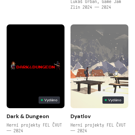
Lukáš Urban, Game Jam
Zlín 2024 — 2024
Vydáno
Vydáno
Dark & Dungeon
Dyatlov
Herní projekty FEL ČVUT
Herní projekty FEL ČVUT
— 2024
— 2024