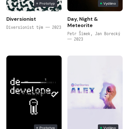
Prototyp
Vydáno
Diversionist
Day, Night &
Meteorite
Diversionist tým — 2023
Petr Šimek, Jan Borecký
— 2023
Prototyp
Vydáno