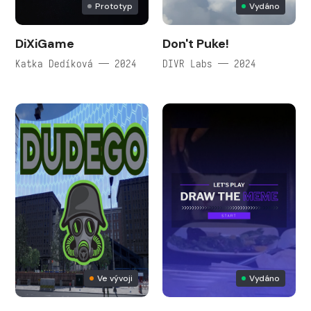
Prototyp
Vydáno
DiXiGame
Don't Puke!
Katka Dedíková — 2024
DIVR Labs — 2024
Ve vývoji
Vydáno