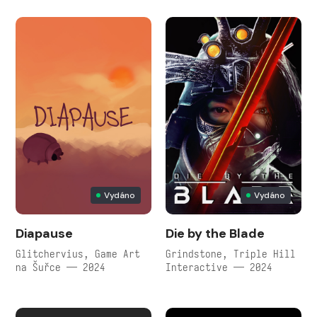
Vydáno
Vydáno
Diapause
Die by the Blade
Glitchervius, Game Art
Grindstone, Triple Hill
na Šuřce — 2024
Interactive — 2024