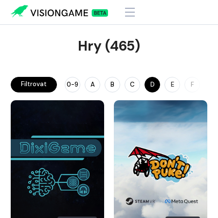
Hry (465)
Filtrovat
0-9
A
B
C
D
E
F
G