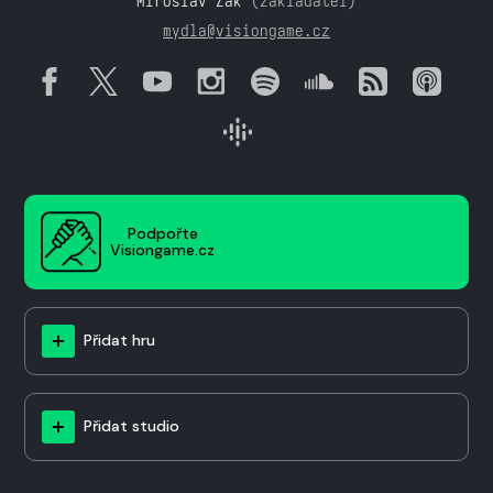
Miroslav Žák
(zakladatel)
mydla@visiongame.cz
Podpořte
Visiongame.cz
Přidat hru
Přidat studio