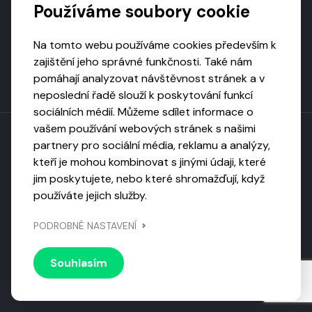
Používáme soubory cookie
Na tomto webu používáme cookies především k
zajištění jeho správné funkčnosti. Také nám
pomáhají analyzovat návštěvnost stránek a v
neposlední řadě slouží k poskytování funkcí
sociálních médií. Můžeme sdílet informace o
vašem používání webových stránek s našimi
partnery pro sociální média, reklamu a analýzy,
kteří je mohou kombinovat s jinými údaji, které
Toto dílo podléhá licenci CC BY-NC-ND
jim poskytujete, nebo které shromažďují, když
Uveďte původ, neužívejte komerčně, nezpracovávejte.
používáte jejich služby.
Webarchivováno
PODROBNÉ NASTAVENÍ
Národní knihovnou ČR
Design by
Vanda
Souhlasím
© 2026 Visiongame. Všechna práva vyhrazena.
Zásady
ochrany soukromí