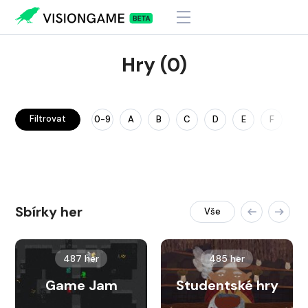
Hry (0)
Filtrovat
0-9
A
B
C
D
E
F
G
Sbírky her
Vše
487 her
485 her
Game Jam
Studentské hry